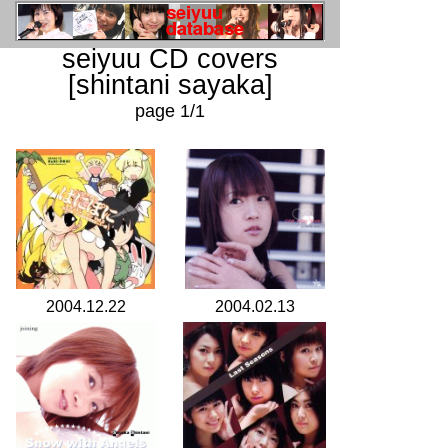
seiyuu CD covers
[shintani sayaka]
page 1/1
2004.12.22
2004.02.13