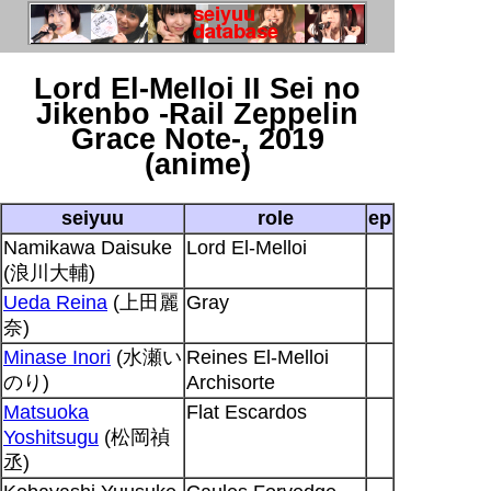
Lord El-Melloi II Sei no
Jikenbo -Rail Zeppelin
Grace Note-, 2019
(anime)
seiyuu
role
ep
Namikawa Daisuke
Lord El-Melloi
(浪川大輔)
Ueda Reina
(上田麗
Gray
奈)
Minase Inori
(水瀬い
Reines El-Melloi
のり)
Archisorte
Matsuoka
Flat Escardos
Yoshitsugu
(松岡禎
丞)