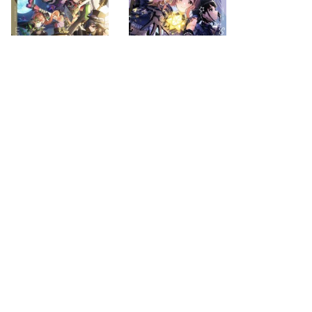
2025.01.29
2025.01.29
previous
next
last
page
page
page
1
3
274
search for
by year
4371 cd covers
page 2/274
2026-08-07 00:55:25 +0900
PC
|
smartphone