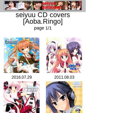
seiyuu CD covers
[Aoba.Ringo]
page 1/1
2016.07.29
2011.08.03