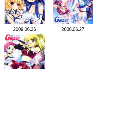
2009.06.26
2008.06.27
2007.12.28
search for
by year