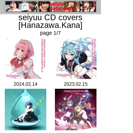
seiyuu CD covers
[Hanazawa.Kana]
page 1/7
2024.02.14
2023.02.15