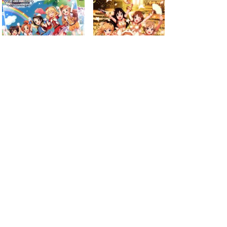
2016.06.22
2016.06.15
next
page
2
search for
by year
19 cd covers
page 1/2
2026-08-06 15:00:49 +0900