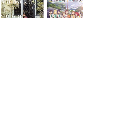
2022.11.02
2022.06.30
next
last
page
page
2
4
search for
by year
50 cd covers
page 1/4
2026-08-09 06:28:33 +0900