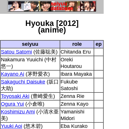
Hyouka [2012]
(anime)
seiyuu
role
ep
Satou Satomi
(佐藤聡美)
Chitanda Eru
Nakamura Yuuichi (中村
Oreki
悠一)
Houtarou
Kayano Ai
(茅野愛衣)
Ibara Mayaka
Sakaguchi Daisuke
(坂口
Fukube
大助)
Satoshi
Toyosaki Aki
(豊崎愛生)
Zenna Rie
Ogura Yui
(小倉唯)
Zenna Kayo
Koshimizu Ami
(小清水亜
Yamanishi
美)
Midori
Yuuki Aoi
(悠木碧)
Eba Kurako