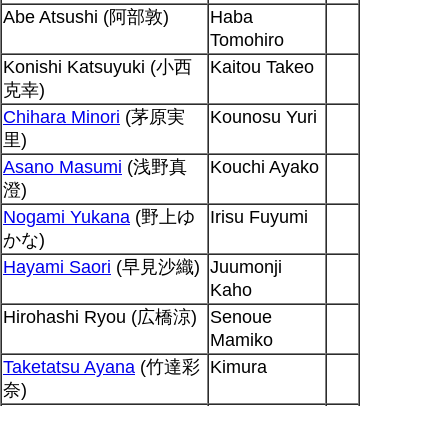
Abe Atsushi (阿部敦)
Haba
Tomohiro
Konishi Katsuyuki (小西
Kaitou Takeo
克幸)
Chihara Minori
(茅原実
Kounosu Yuri
里)
Asano Masumi
(浅野真
Kouchi Ayako
澄)
Nogami Yukana
(野上ゆ
Irisu Fuyumi
かな)
Hayami Saori
(早見沙織)
Juumonji
Kaho
Hirohashi Ryou (広橋涼)
Senoue
Mamiko
Taketatsu Ayana
(竹達彩
Kimura
奈)
Kotobuki Minako
(寿美菜
Henmi
子)