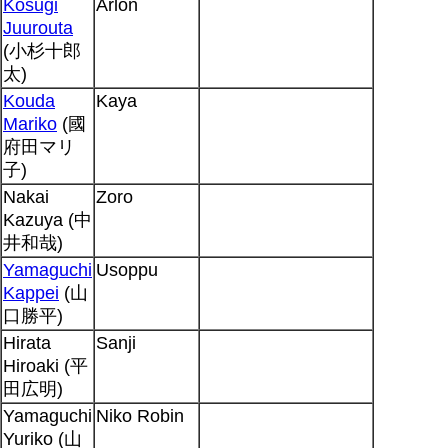
Kosugi
Arlon
Juurouta
(小杉十郎
太)
Kouda
Kaya
Mariko
(國
府田マリ
子)
Nakai
Zoro
Kazuya (中
井和哉)
Yamaguchi
Usoppu
Kappei
(山
口勝平)
Hirata
Sanji
Hiroaki (平
田広明)
Yamaguchi
Niko Robin
Yuriko (山