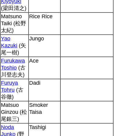
Kiyoyuki
(梁田清之)
Matsuno
Rice Rice
Taiki (松野
太紀)
Yao
Jungo
Kazuki
(矢
尾一樹)
Furukawa
Ace
Toshio
(古
川登志夫)
Furuya
Dadi
Tohru
(古
谷徹)
Matsuo
Smoker
Ginzou (松
Taisa
尾銀三)
Noda
Tashigi
Junko
(野