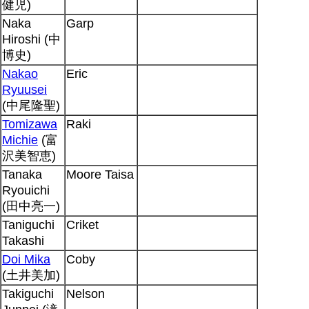
健児)
Naka
Garp
Hiroshi (中
博史)
Nakao
Eric
Ryuusei
(中尾隆聖)
Tomizawa
Raki
Michie
(富
沢美智恵)
Tanaka
Moore Taisa
Ryouichi
(田中亮一)
Taniguchi
Criket
Takashi
Doi Mika
Coby
(土井美加)
Takiguchi
Nelson