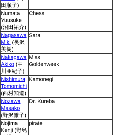
田順子)
Numata
Chess
Yuusuke
(沼田祐介)
Nagasawa
Sara
Miki
(長沢
美樹)
Nakagawa
Miss
Akiko
(中
Goldenweek
川亜紀子)
Nishimura
Kamonegi
Tomomichi
(西村知道)
Nozawa
Dr. Kureba
Masako
(野沢雅子)
Nojima
pirate
Kenji (野島