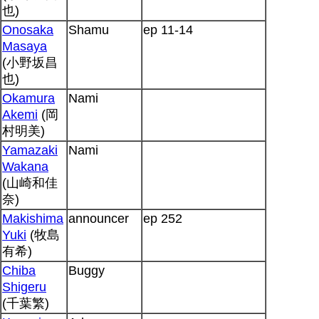
也)
Onosaka
Shamu
ep 11-14
Masaya
(小野坂昌
也)
Okamura
Nami
Akemi
(岡
村明美)
Yamazaki
Nami
Wakana
(山崎和佳
奈)
Makishima
announcer
ep 252
Yuki
(牧島
有希)
Chiba
Buggy
Shigeru
(千葉繁)