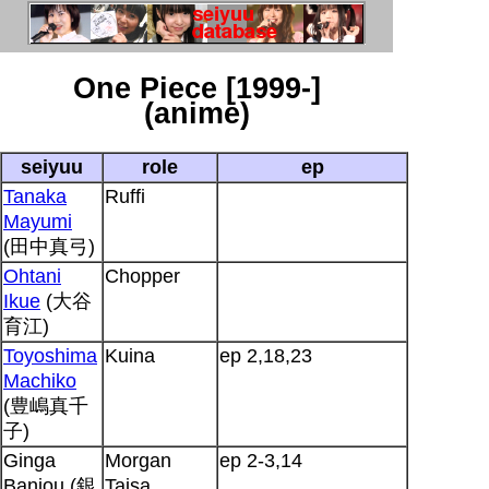
One Piece [1999-]
(anime)
seiyuu
role
ep
Tanaka
Ruffi
Mayumi
(田中真弓)
Ohtani
Chopper
Ikue
(大谷
育江)
Toyoshima
Kuina
ep 2,18,23
Machiko
(豊嶋真千
子)
Ginga
Morgan
ep 2-3,14
Banjou (銀
Taisa