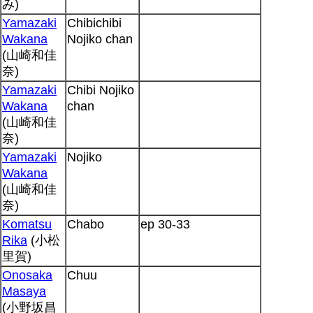
み)
Yamazaki
Chibichibi
Wakana
Nojiko chan
(山崎和佳
奈)
Yamazaki
Chibi Nojiko
Wakana
chan
(山崎和佳
奈)
Yamazaki
Nojiko
Wakana
(山崎和佳
奈)
Komatsu
Chabo
ep 30-33
Rika
(小松
里賀)
Onosaka
Chuu
Masaya
(小野坂昌