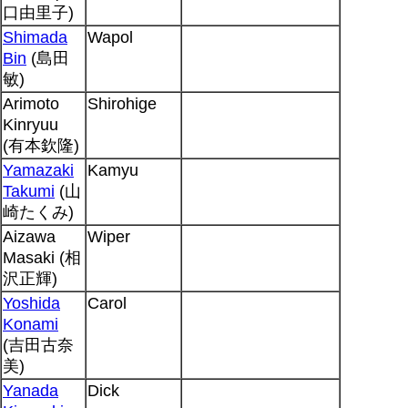
口由里子)
Shimada
Wapol
Bin
(島田
敏)
Arimoto
Shirohige
Kinryuu
(有本欽隆)
Yamazaki
Kamyu
Takumi
(山
崎たくみ)
Aizawa
Wiper
Masaki (相
沢正輝)
Yoshida
Carol
Konami
(吉田古奈
美)
Yanada
Dick