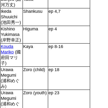
河万丈)
Ikeda
Shankusu
ep 4,7
Shuuichi
(池田秀一)
Kishino
Higuma
ep 4
Yukimasa
(岸野幸正)
Kouda
Kaya
ep 8-16
Mariko
(國
府田マリ
子)
Urawa
Zoro (child)
ep 18
Megumi
(浦和めぐ
み)
Urawa
Zoro (youth)
ep 23
Megumi
(浦和めぐ