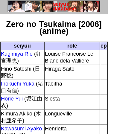
Zero no Tsukaima [2006]
(anime)
seiyuu
role
ep
Kugimiya Rie
(釘
Louise Francoise Le
宮理恵)
Blanc dela Valliere
Hino Satoshi (日
Hiraga Saito
野聡)
Inokuchi Yuka
(猪
Tabitha
口有佳)
Horie Yui
(堀江由
Siesta
衣)
Kimura Akiko (木
Longueville
村亜希子)
Kawasumi Ayako
Henrietta