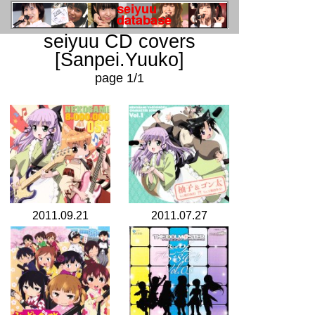
seiyuu CD covers
[Sanpei.Yuuko]
page 1/1
2011.09.21
2011.07.27