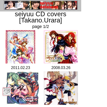
seiyuu CD covers
[Takano.Urara]
page 1/2
2011.02.23
2008.03.26