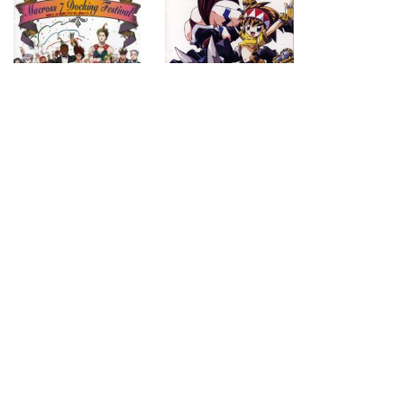
1995.03.24
1995.03.24
next
page
2
search for
by year
20 cd covers
page 1/2
2026-08-10 16:04:52 +0900