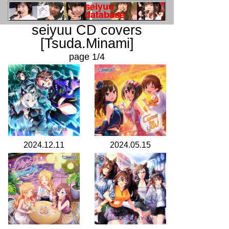
seiyuu CD covers
[Tsuda.Minami]
page 1/4
2024.12.11
2024.05.15