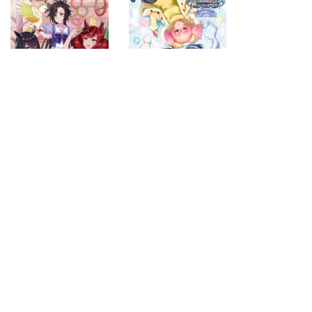
2018.06.13
2017.12.13
next
last
page
page
2
4
search for
by year
52 cd covers
page 1/4
2026-08-07 18:15:27 +0900