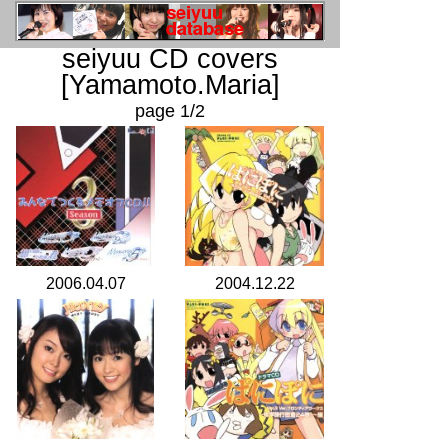
seiyuu CD covers
[Yamamoto.Maria]
page 1/2
2006.04.07
2004.12.22