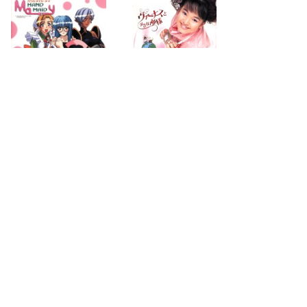
2000.08.23
2000.03.23
next
page
2
search for
by year
22 cd covers
page 1/2
2026-08-09 01:24:21 +0900