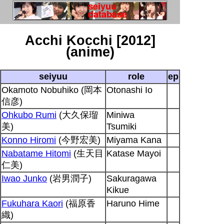
Acchi Kocchi [2012]
(anime)
seiyuu
role
ep
Okamoto Nobuhiko (岡本
Otonashi Io
信彦)
Ohkubo Rumi
(大久保瑠
Miniwa
美)
Tsumiki
Konno Hiromi
(今野宏美)
Miyama Kana
Nabatame Hitomi
(生天目
Katase Mayoi
仁美)
Iwao Junko
(岩男潤子)
Sakuragawa
Kikue
Fukuhara Kaori
(福原香
Haruno Hime
織)