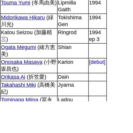
Touma Yumi
(冬馬由美)
Lipmilla
1994
Gaith
Midorikawa Hikaru
(緑
Tokishima
1994
川光)
Gen
Katou Seizou (加藤精
Ringrod
1994
三)
ep 3
Ogata Megumi
(緒方恵
Shian
美)
Onosaka Masaya
(小野
Karion
[debut]
坂昌也)
Orikasa Ai
(折笠愛)
Dain
Takahashi Miki
(高橋美
Jyarna
紀)
Tominaga Miina
(冨永
Ladou
み〜な)
Watanabe Naoko
(渡辺
Tsukime
菜生子)