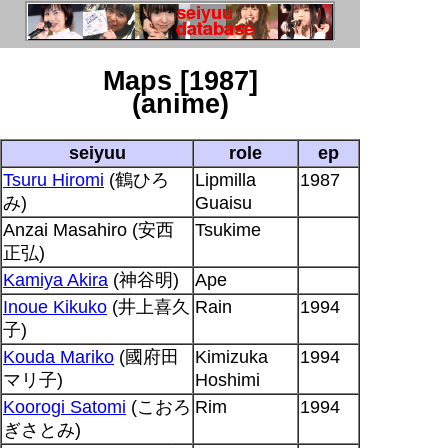
Maps [1987]
(anime)
seiyuu
role
ep
Tsuru Hiromi
(鶴ひろ
Lipmilla
1987
み)
Guaisu
Anzai Masahiro (安西
Tsukime
正弘)
Kamiya Akira
(神谷明)
Ape
Inoue Kikuko
(井上喜久
Rain
1994
子)
Kouda Mariko
(國府田
Kimizuka
1994
マリ子)
Hoshimi
Koorogi Satomi
(こおろ
Rim
1994
ぎさとみ)