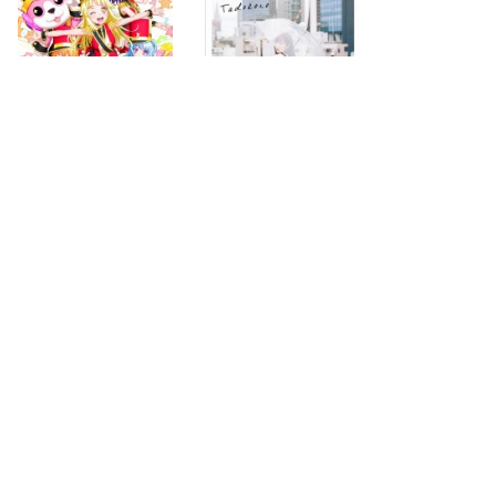
2019.08.21
2019.08.21
first
previous
next
last
page
page
page
page
48
50
274
search for
by year
4371 cd covers
page 49/274
2026-08-07 12:55:56 +0900
PC
|
smartphone