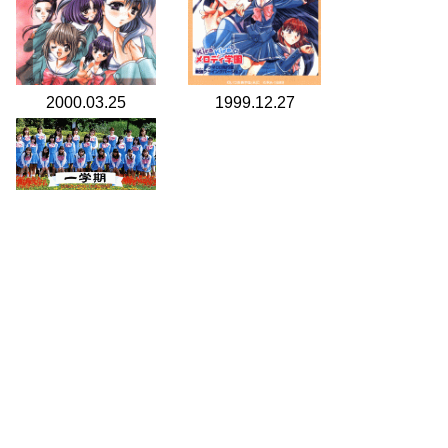
2000.03.25
1999.12.27
1999.07.24
search for
by year
11 cd covers
page 1/1