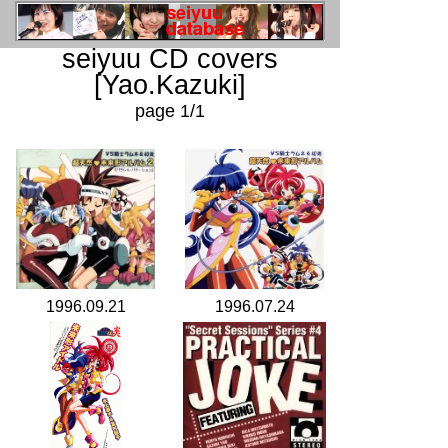
seiyuu CD covers
[Yao.Kazuki]
page 1/1
1996.09.21
1996.07.24