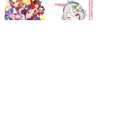
2021.03.17
2021.02.17
next
last
page
page
2
5
search for
by year
70 cd covers
page 1/5
2026-08-06 17:26:42 +0900