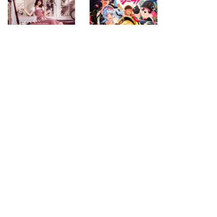
2018.02.14
2018.02.14
first
previous
next
last
page
page
page
page
61
63
274
search for
by year
4371 cd covers
page 62/274
2026-08-09 03:51:43 +0900
PC
|
smartphone