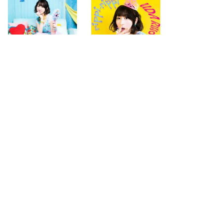
2015.07.29
2015.07.29
next
last
page
page
2
4
search for
by year
51 cd covers
page 1/4
2026-08-09 04:37:11 +0900