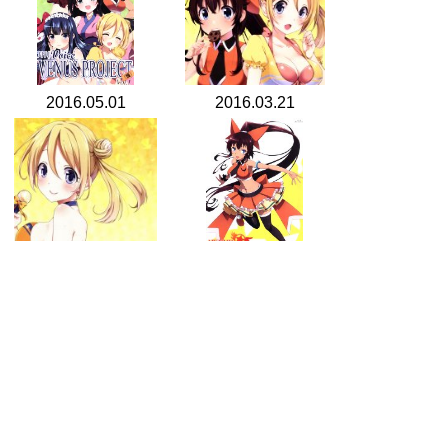
2016.05.01
2016.03.21
2015.10.01
2015.08.19
search for
by year