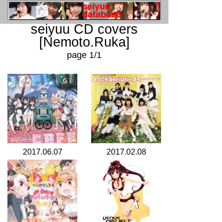
seiyuu CD covers
[Nemoto.Ruka]
page 1/1
2017.06.07
2017.02.08