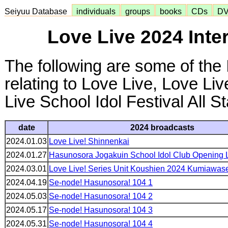
Seiyuu Database
individuals
groups
books
CDs
D
Love Live 2024 Inte
The following are some of the 
relating to Love Live, Love Li
Live School Idol Festival All S
date
2024 broadcasts
2024.01.03
Love Live! Shinnenkai
2024.01.27
Hasunosora Jogakuin School Idol Club Opening 
2024.03.01
Love Live! Series Unit Koushien 2024 Kumiawa
2024.04.19
Se-node! Hasunosora! 104 1
2024.05.03
Se-node! Hasunosora! 104 2
2024.05.17
Se-node! Hasunosora! 104 3
2024.05.31
Se-node! Hasunosora! 104 4